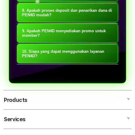
kepada siapa pun, dan selalu login
pengalaman akses yang cepat,
Tim Customer Service PEN4D siap
8. Apakah proses deposit dan penarikan dana di
melalui link resmi PEN4D agar
stabil, dan responsif.
membantu setiap hari untuk
PEN4D mudah?
keamanan akun tetap terjaga.
memberikan panduan mengenai
Ya. PEN4D menyediakan sistem
9. Apakah PEN4D menyediakan promo untuk
login, registrasi, maupun kendala
transaksi yang praktis dengan
member?
teknis sehingga pengguna dapat
berbagai metode pembayaran
PEN4D secara berkala
memperoleh solusi dengan cepat.
❄︎
10. Siapa yang dapat menggunakan layanan
sehingga proses deposit maupun
menghadirkan berbagai program
PEN4D?
penarikan dana dapat dilakukan
promosi dan penawaran menarik
Layanan PEN4D diperuntukkan bagi
secara cepat sesuai prosedur yang
bagi member. Informasi promo
pengguna yang telah memenuhi
berlaku.
dapat dilihat langsung melalui
ketentuan usia sesuai peraturan
halaman resmi yang selalu
yang berlaku. Pengguna juga
diperbarui.
Products
disarankan menggunakan platform
secara bertanggung jawab.
Services
PEN4D
TOGEL ONLINE