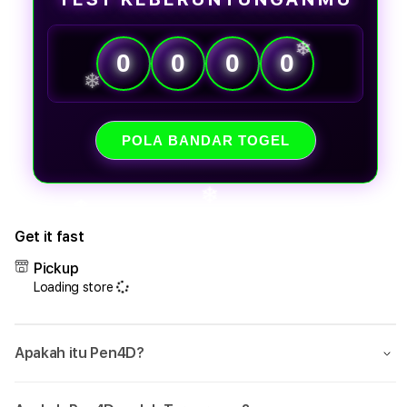
Ruang
Ruan
Damai
Dama
Zona
Zona
0
0
0
0
❄︎
Jackpot
Jack
Togel
Toge
Online
Onlin
2026
2026
POLA BANDAR TOGEL
Bossku
Boss
Get it fast
Pickup
Loading store
❄︎
❄︎
Apakah itu Pen4D?