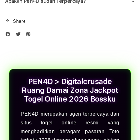
Apakah Pen4D sudah Terpercaya?
❄︎
Share
❄︎
PEN4D > Digitalcrusade
❄︎
❄︎
Ruang Damai Zona Jackpot
Togel Online 2026 Bossku
PEN4D merupakan agen terpercaya dan
❄︎
situs togel online resmi yang
menghadirkan beragam pasaran Toto